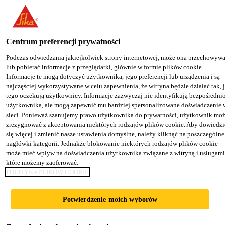
You are accessing "Sika Poland", it seems you are accessing it from
"Stany Zjednoczone". We have a dedicated website for your country
Centrum preferencji prywatności
TO SIKA
STAY ON THE SIKA
SELECT A
Budownictwo
...
Sarnacol® T-660
USA
POLAND WEBSITE
COUNTRY
Podczas odwiedzania jakiejkolwiek strony internetowej, może ona przechowyw
lub pobierać informacje z przeglądarki, głównie w formie plików cookie.
Informacje te mogą dotyczyć użytkownika, jego preferencji lub urządzenia i są
najczęściej wykorzystywane w celu zapewnienia, że witryna będzie działać tak, 
Sika Poland
tego oczekują użytkownicy. Informacje zazwyczaj nie identyfikują bezpośredni
użytkownika, ale mogą zapewnić mu bardziej spersonalizowane doświadczenie 
Sarnacol® T-660
sieci. Ponieważ szanujemy prawo użytkownika do prywatności, użytkownik mo
zrezygnować z akceptowania niektórych rodzajów plików cookie. Aby dowiedzi
się więcej i zmienić nasze ustawienia domyślne, należy kliknąć na poszczególne
Klej kontakowy do membran dachowych
nagłówki kategorii. Jednakże blokowanie niektórych rodzajów plików cookie
może mieć wpływ na doświadczenia użytkownika związane z witryną i usługami
Sarnafil® TG 66, Sarnafil® TS 77
które możemy zaoferować.
POLITYKA PLIKÓW COOKIE
Jednoskładnikowy klej kontaktowy na bazie
kauczuku butylowego.
Potwierdzenie moich wyborów