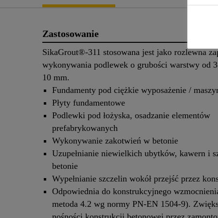
Zastosowanie
SikaGrout®-311 stosowana jest jako rozlewna z
wykonywania podlewek o grubości warstwy od 
10 mm.
Fundamenty pod ciężkie wyposażenie / maszy
Płyty fundamentowe
Podlewki pod łożyska, osadzanie elementów
prefabrykowanych
Wykonywanie zakotwień w betonie
Uzupełnianie niewielkich ubytków, kawern i s
betonie
Wypełnianie szczelin wokół przejść przez kons
Odpowiednia do konstrukcyjnego wzmocnienia
metoda 4.2 wg normy PN‐EN 1504‐9). Zwięks
nośności konstrukcji betonowej przez zamont