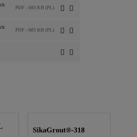
ych
PDF - 683 KB (PL)
ych
PDF - 685 KB (PL)
L
SikaGrout®-318