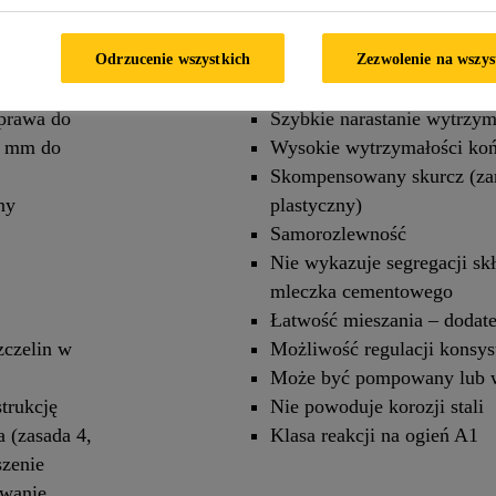
Odrzucenie wszystkich
Zezwolenie na wszys
Charakterystyka / zalety
aprawa do
Szybkie narastanie wytrzym
3 mm do
Wysokie wytrzymałości ko
Skompensowany skurcz (zar
ny
plastyczny)
Samorozlewność
Nie wykazuje segregacji s
mleczka cementowego
Łatwość mieszania – dodat
zczelin w
Możliwość regulacji konsys
Może być pompowany lub w
trukcję
Nie powoduje korozji stali
 (zasada 4,
Klasa reakcji na ogień A1
zenie
owanie