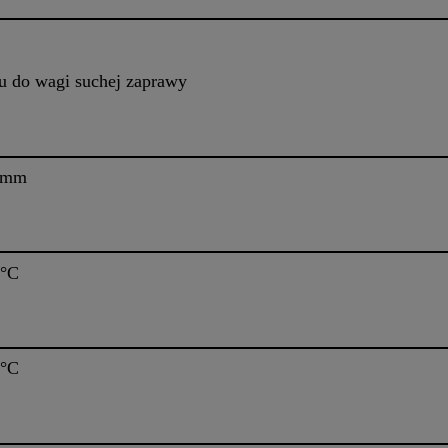
u do wagi suchej zaprawy
 mm
0°C
0°C