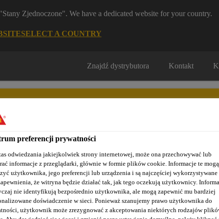
m "Stany Zjednoczone". We have a dedicated website for your country.
BSITE
SELECT A COUNTRY
Znajdź dystrybutora
Kontakt
K
rum preferencji prywatności
as odwiedzania jakiejkolwiek strony internetowej, może ona przechowywać lub
Nasze realizacje
Baza wiedzy / Dokumentacja
Szkolenia S
rać informacje z przeglądarki, głównie w formie plików cookie. Informacje te mogą
zyć użytkownika, jego preferencji lub urządzenia i są najczęściej wykorzystywane
zapewnienia, że witryna będzie działać tak, jak tego oczekują użytkownicy. Informa
czaj nie identyfikują bezpośrednio użytkownika, ale mogą zapewnić mu bardziej
onalizowane doświadczenie w sieci. Ponieważ szanujemy prawo użytkownika do
wienia
SikaGrout®-311
tności, użytkownik może zrezygnować z akceptowania niektórych rodzajów plik