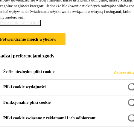
e. Aby dowiedzieć się więcej i zmienić nasze ustawienia domyślne, należy kliknąć
1
zególne nagłówki kategorii. Jednakże blokowanie niektórych rodzajów plików co
mieć wpływ na doświadczenia użytkownika związane z witryną i usługami, które
y zaoferować.
TYKA PLIKÓW COOKIE
k
Potwierdzenie moich wyborów
ową samorozlewną zaprawą ekspansywną o skompensowanym s
ądzaj preferencjami zgody
Ściśle niezbędne pliki cookie
Zawsze akt
eniu jak i plastyczny)
Pliki cookie wydajności
RMACYJNA PRODUKTU
KARTA CHARAKTERYST
Funkcjonalne pliki cookie
Pliki cookie związane z reklamami i ich odbiorcami
 produkcie
Zastosowanie