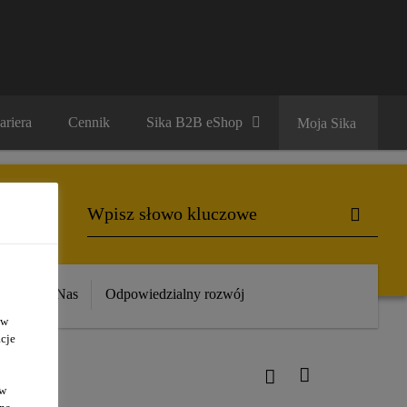
ariera
Cennik
Sika B2B eShop
Moja Sika
ika
O Nas
Odpowiedzialny rozwój
 w
cje
ów