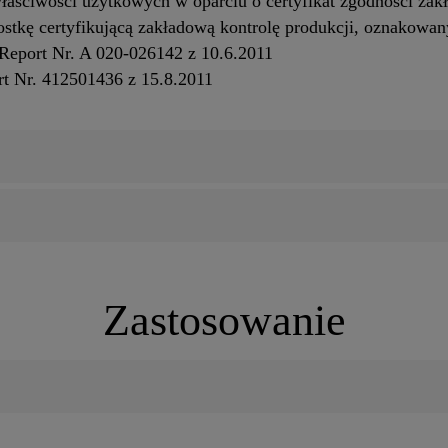
aściwości użytkowych w oparciu o certyfikat zgodności zakł
stkę certyfikującą zakładową kontrolę produkcji, oznakowa
eport Nr. A 020‐026142 z 10.6.2011
rt Nr. 412501436 z 15.8.2011
Zastosowanie