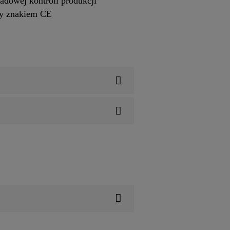
adowej kontroli produkcji
ny znakiem CE