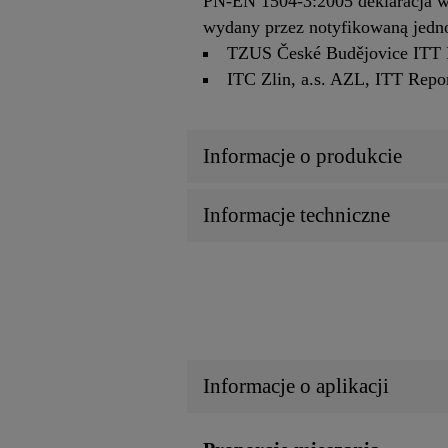
PN-EN 1504-3:2005 deklaracja wł
wydany przez notyfikowaną jedno
TZUS České Budějovice ITT R
ITC Zlin, a.s. AZL, ITT Repo
Informacje o produkcie
Informacje techniczne
Informacje o aplikacji