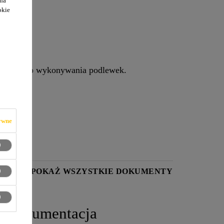
 na
okie
kurczu do wykonywania podlewek.
ywne
YKI
POKAŻ WSZYSTKIE DOKUMENTY
Dokumentacja