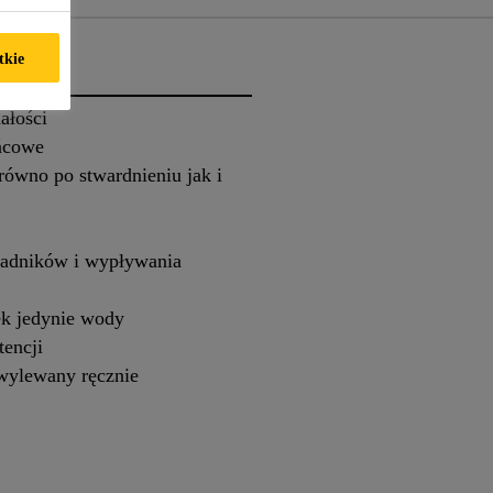
tkie
ałości
ńcowe
ówno po stwardnieniu jak i
kładników i wypływania
ek jedynie wody
tencji
ylewany ręcznie